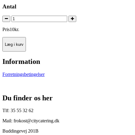
Antal
Pris
10
kr.
Læg i kurv
Information
Forretningsbetingelser
Du finder os her
Tlf: 35 55 32 62
Mail: frokost@citycatering.dk
Buddingevej 201B