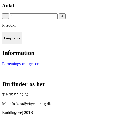
Antal
Pris
60
kr.
Læg i kurv
Information
Forretningsbetingelser
Du finder os her
Tlf: 35 55 32 62
Mail: frokost@citycatering.dk
Buddingevej 201B