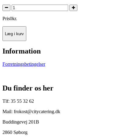
Pris
0
kr.
Læg i kurv
Information
Forretningsbetingelser
Du finder os her
Tlf: 35 55 32 62
Mail: frokost@citycatering.dk
Buddingevej 201B
2860 Søborg