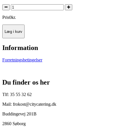
Pris
0
kr.
Læg i kurv
Information
Forretningsbetingelser
Du finder os her
Tlf: 35 55 32 62
Mail: frokost@citycatering.dk
Buddingevej 201B
2860 Søborg