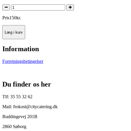
Pris
150
kr.
Læg i kurv
Information
Forretningsbetingelser
Du finder os her
Tlf: 35 55 32 62
Mail: frokost@citycatering.dk
Buddingevej 201B
2860 Søborg