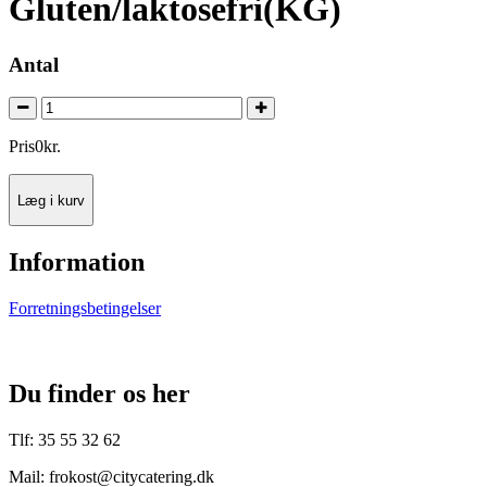
Gluten/laktosefri(KG)
Antal
Pris
0
kr.
Læg i kurv
Information
Forretningsbetingelser
Du finder os her
Tlf: 35 55 32 62
Mail: frokost@citycatering.dk