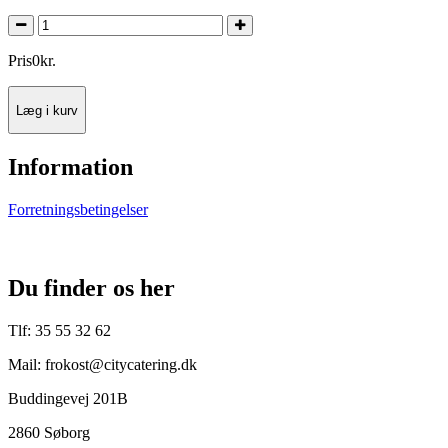
Pris
0
kr.
Læg i kurv
Information
Forretningsbetingelser
Du finder os her
Tlf: 35 55 32 62
Mail: frokost@citycatering.dk
Buddingevej 201B
2860 Søborg