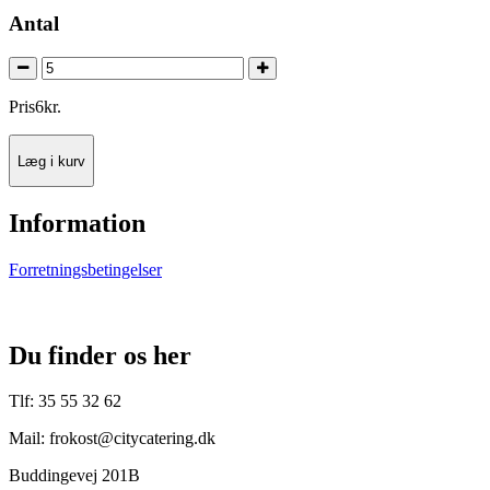
Antal
Pris
6
kr.
Læg i kurv
Information
Forretningsbetingelser
Du finder os her
Tlf: 35 55 32 62
Mail: frokost@citycatering.dk
Buddingevej 201B