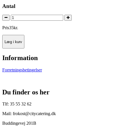
Antal
Pris
35
kr.
Læg i kurv
Information
Forretningsbetingelser
Du finder os her
Tlf: 35 55 32 62
Mail: frokost@citycatering.dk
Buddingevej 201B