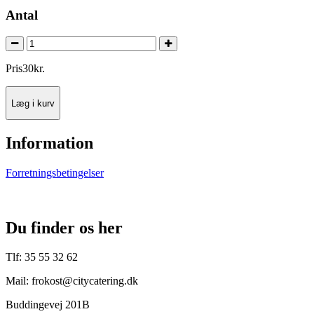
Antal
Pris
30
kr.
Læg i kurv
Information
Forretningsbetingelser
Du finder os her
Tlf: 35 55 32 62
Mail: frokost@citycatering.dk
Buddingevej 201B