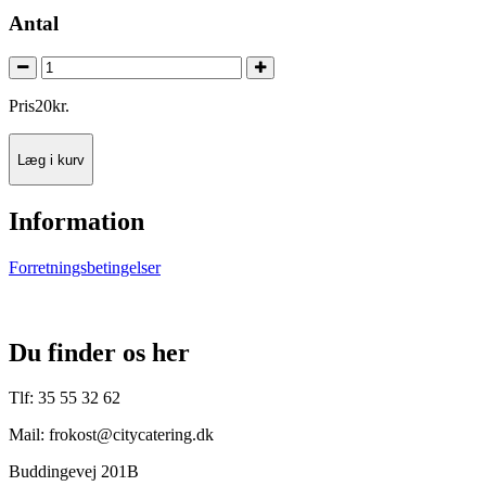
Antal
Pris
20
kr.
Læg i kurv
Information
Forretningsbetingelser
Du finder os her
Tlf: 35 55 32 62
Mail: frokost@citycatering.dk
Buddingevej 201B