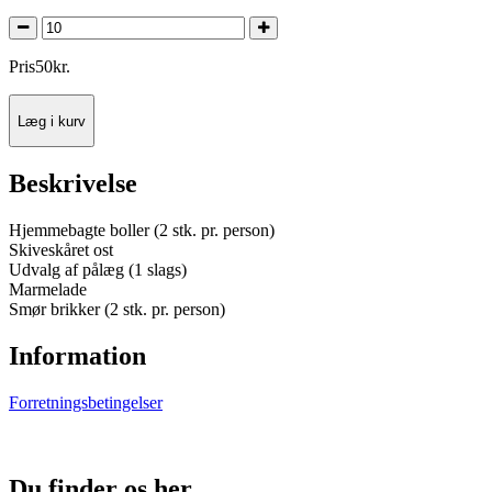
Pris
50
kr.
Læg i kurv
Beskrivelse
Hjemmebagte boller (2 stk. pr. person)
Skiveskåret ost
Udvalg af pålæg (1 slags)
Marmelade
Smør brikker (2 stk. pr. person)
Information
Forretningsbetingelser
Du finder os her