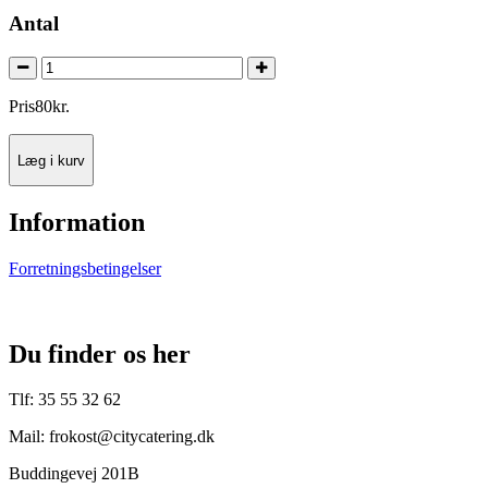
Antal
Pris
80
kr.
Læg i kurv
Information
Forretningsbetingelser
Du finder os her
Tlf: 35 55 32 62
Mail: frokost@citycatering.dk
Buddingevej 201B