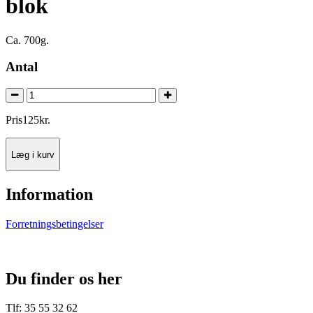
blok
Ca. 700g.
Antal
Pris
125
kr.
Læg i kurv
Information
Forretningsbetingelser
Du finder os her
Tlf: 35 55 32 62