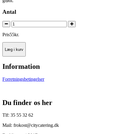
grønt.
Antal
Pris
55
kr.
Læg i kurv
Information
Forretningsbetingelser
Du finder os her
Tlf: 35 55 32 62
Mail: frokost@citycatering.dk