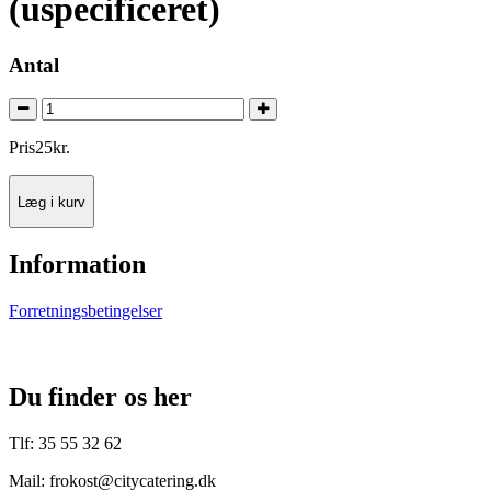
(uspecificeret)
Antal
Pris
25
kr.
Læg i kurv
Information
Forretningsbetingelser
Du finder os her
Tlf: 35 55 32 62
Mail: frokost@citycatering.dk